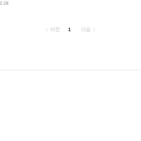
06)
2.28
페
이전
1
다음
이
징