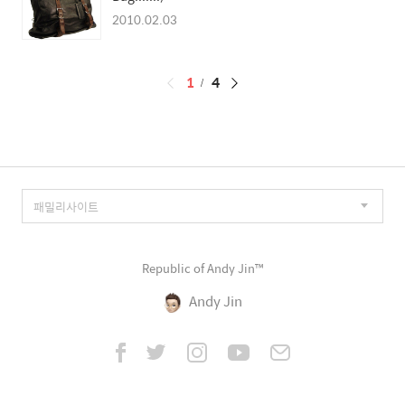
2010.02.03
페
1
4
이
징
Republic of Andy Jin™
Andy Jin