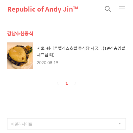
Republic of Andy Jin™
검
메
색
뉴
강남추천중식
서울, 쉐라톤팰리스호텔 중식당 서궁... (19년 총영발
셰프님 때)
2020.08.19
페
1
이
징