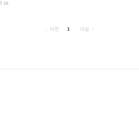
7.16
페
이전
1
다음
이
징