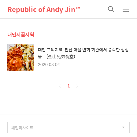
Republic of Andy Jin™
검
메
색
뉴
대만시골지역
대만 교외지역, 찐산 마을 연회 회관에서 풍족한 점심
을... (金山兄弟食堂)
2020.08.04
페
1
이
징