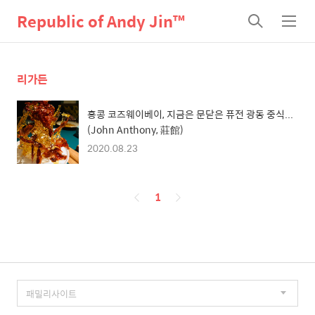
Republic of Andy Jin™
검
메
색
뉴
리가든
홍콩 코즈웨이베이, 지금은 문닫은 퓨전 광동 중식...
(John Anthony, 莊館)
2020.08.23
페
1
이
징