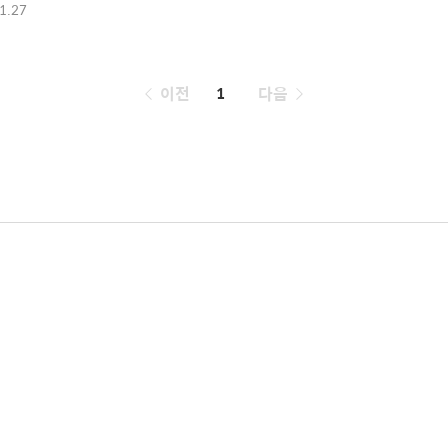
1.27
페
이전
1
다음
이
징