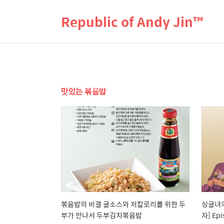
Republic of Andy Jin™
맛있는 볶음밥
볶음밥의 비결 굴소스와 저칼로리를 위한 두
싱글녀의
부가 만나서 두부김치볶음밥
자] Epi