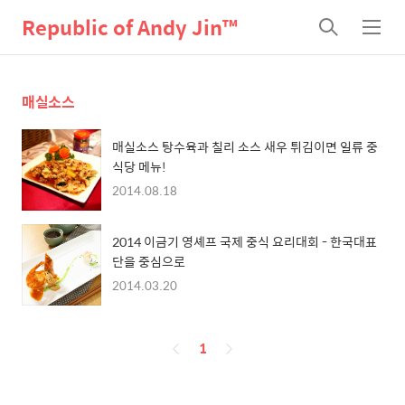
Republic of Andy Jin™
검
메
색
뉴
매실소스
매실소스 탕수육과 칠리 소스 새우 튀김이면 일류 중
식당 메뉴!
2014.08.18
2014 이금기 영셰프 국제 중식 요리대회 - 한국대표
단을 중심으로
2014.03.20
페
1
이
징