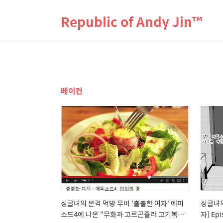
Republic of Andy Jin™
베이컨
싱글녀의 본격 먹방 무비 '출출한 여자' 에피
싱글녀의
소드4에 나온 "무화과 고르곤졸라 고기볶음"
자] Epi