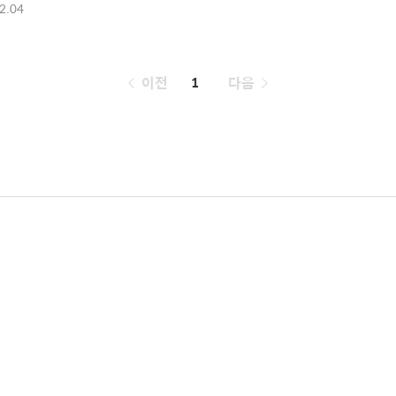
2.04
페
이전
1
다음
이
징