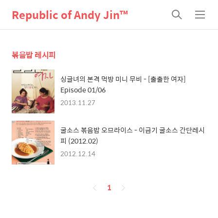
Republic of Andy Jin™
검
메
색
뉴
볶음밥 레시피
싱글녀의 본격 먹방 미니 무비 - [출출한 여자]
Episode 01/06
2013.11.27
굴소스 볶음밥 오므라이스 - 이금기 굴소스 간단레시
피 (2012.02)
2012.12.14
페
1
이
징