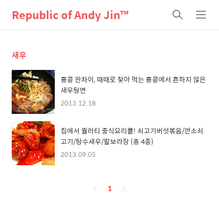
Republic of Andy Jin™
검
메
색
뉴
새우
홍콩 완차이, 때때로 찾아 먹는 홍콩에서 흔하지 않은
새우탕면
2013.12.18
집에서 퀄러티 중식요리를! 쇠고기버섯볶음/깐소쇠
고기/탕수새우/팔보라장 (총 4종)
2013.09.05
페
1
이
징