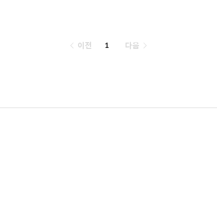
페
이전
1
다음
이
징