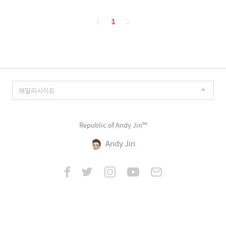
페
1
이
징
Republic of Andy Jin™
Andy Jin