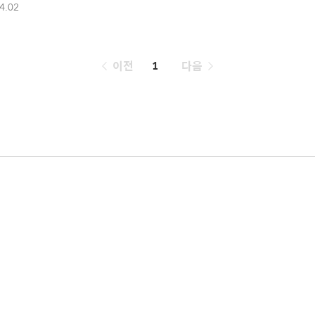
4.02
페
이전
1
다음
이
징