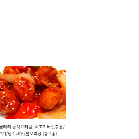
퀄러티 중식요리를! 쇠고기버섯볶음/
기/탕수새우/팔보라장 (총 4종)