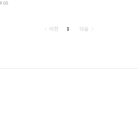
9.05
페
이전
1
다음
이
징