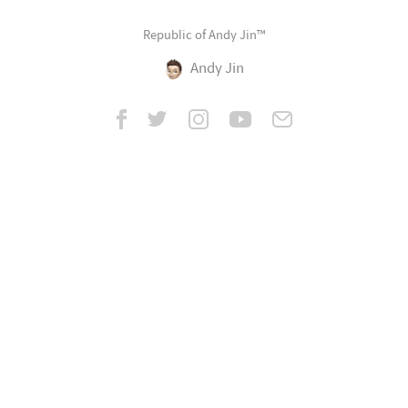
Republic of Andy Jin™
Andy Jin