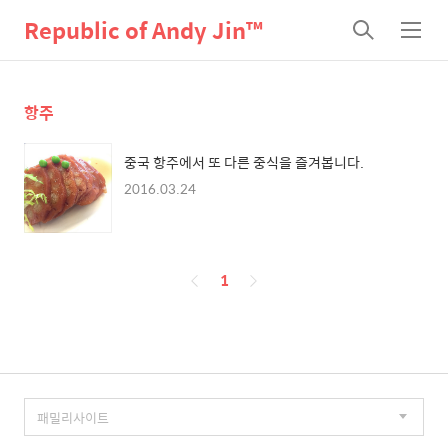
Republic of Andy Jin™
검
메
색
뉴
항주
중국 항주에서 또 다른 중식을 즐겨봅니다.
2016.03.24
페
1
이
징