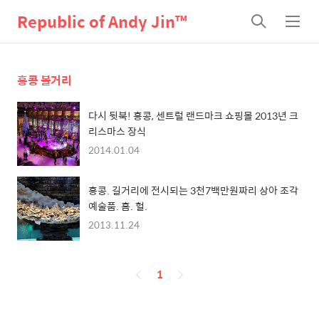
Republic of Andy Jin™
검
메
색
뉴
홍콩 볼거리
다시 뒷북! 홍콩, 센트럴 랜드마크 쇼핑몰 2013년 크
리스마스 장식
2014.01.04
홍콩. 길거리에 전시되는 3천7백만원짜리 상아 조각
예술품. 흠. 헐.
2013.11.24
페
1
이
징