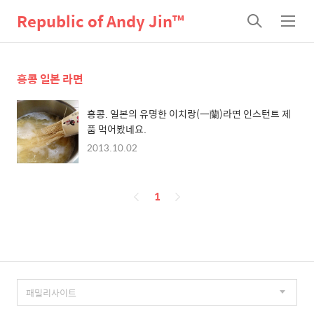
Republic of Andy Jin™
검
메
색
뉴
홍콩 일본 라면
홍콩. 일본의 유명한 이치랑(一蘭)라면 인스턴트 제
품 먹어봤네요.
2013.10.02
페
1
이
징