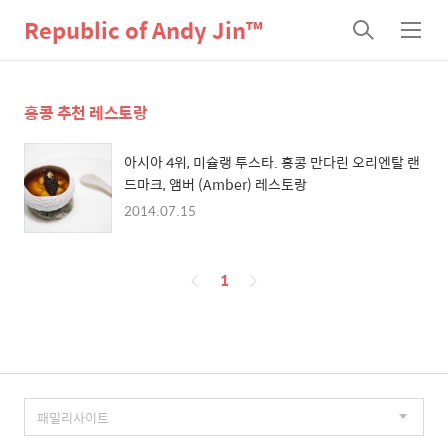
Republic of Andy Jin™
검
메
색
뉴
홍콩 추천 레스토랑
아시아 4위, 미슐랭 투스타. 홍콩 만다린 오리엔탈 랜
드마크, 앰버 (Amber) 레스토랑
2014.07.15
페
1
이
징