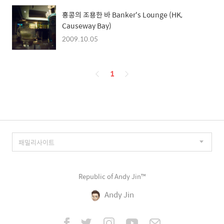
홍콩의 조용한 바 Banker's Lounge (HK,
Causeway Bay)
2009.10.05
페
1
이
징
Republic of Andy Jin™
Andy Jin