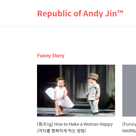
Republic of Andy Jin™
Funny Story
[펌/Eng] How to Make a Woman Happy
[Funny
(여자를 행복하게 하는 방법)
MARRI