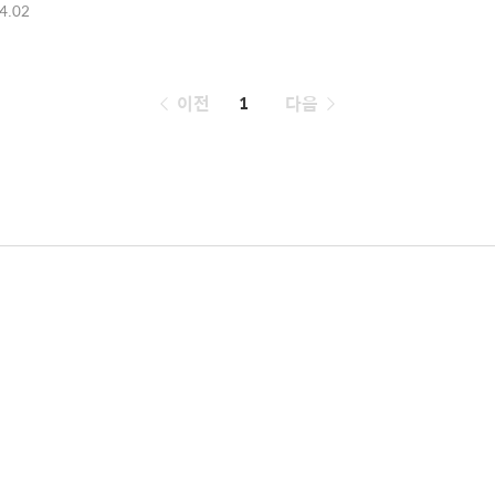
4.02
페
이전
1
다음
이
징