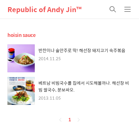
Republic of Andy Jin™
검
메
색
뉴
hoisin sauce
반찬이나 술안주로 딱! 해선장 돼지고기 숙주볶음
2014.11.25
베트남 비빔국수를 집에서 시도해볼까나. 해선장 비
빔 쌀국수, 분보싸오.
2013.11.05
페
1
이
징