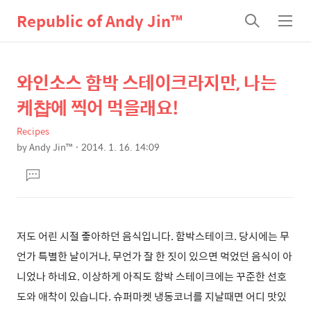
Republic of Andy Jin™
검
메
색
뉴
와인소스 함박 스테이크라지만, 나는
상
본
문
세
케챱에 찍어 먹을래요!
제
컨
목
Recipes
텐
by
Andy Jin™
2014. 1. 16. 14:09
츠
본
댓
문
글
달
기
저도 어린 시절 좋아하던 음식입니다. 함박스테이크. 당시에는 무
언가 특별한 날이거나, 무언가 잘 한 짓이 있으면 먹었던 음식이 아
니었나 하네요. 이상하게 아직도 함박 스테이크에는 꾸준한 선호
도와 애착이 있습니다. 슈퍼마켓 냉동코너를 지날때면 어디 맛있