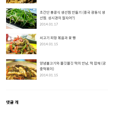
초간단 홍콩식 생선찜 만들기 (중국 광동식 생
선찜. 성시경의 잘자어?)
2014.01.17
쇠고기 피망 볶음과 꽃 빵
2014.01.15
양념불고기와 쫄깃쫄깃 떡의 만남, 떡 잡채 (궁
중떡볶이)
2014.01.15
댓
댓글
개
글