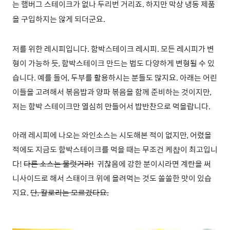
는 햄버그 스테이크가 없나 두리번 거리죠. 하지만 막상 냉동 제품
을 구입하지는 않게 되더군요.
저를 위한 레시피입니다. 함박스테이크 레시피. 모든 레시피가 변
형이 가능하 듯, 함박스테이크 만드는 법도 다양하게 변형될 수 있
습니다. 예를 들어, 두부를 활용하시는 분들도 많지요. 아래는 어린
이들을 고려해서 볶음밥과 양파 볶음을 함께 준비하는 것이지만,
저는 함박 스테이크만 열심히 만들어서 밥반찬으로 먹을랍니다.
아래 레시피에 나오는 와인소스는 시도해본 적이 없지만, 어렸을
적에도 지금도 함박스테이크를 먹을 때는 무조건 케챱이 최고입니
다!
다른 소스는 물럿거라!
귀찮음에 강한 분이시라면 계란을 써
니사이드로 해서 스태이크 위에 올려먹는 것도 쏠쏠한 맛이 있습
지요.
단, 칼로리는 모르겄다요.