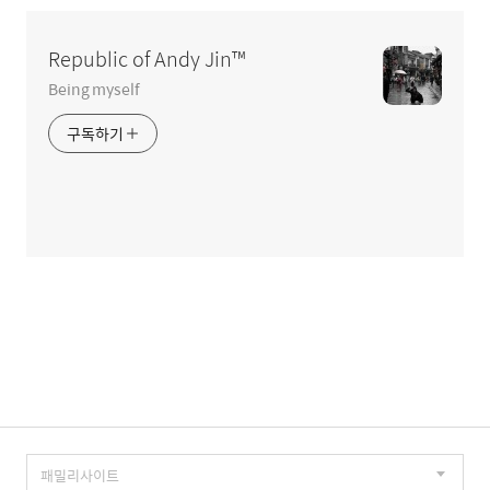
영
역
Republic of Andy Jin™
Being myself
구독하기