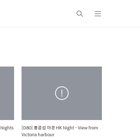
검
메
색
뉴
ights
[D80] 홍콩섬 야경 HK Night - View from
Victoria harbour