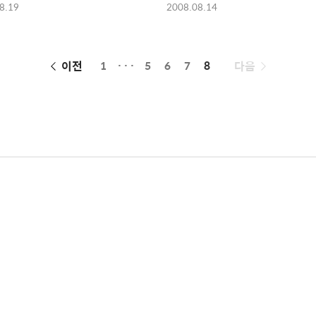
8.19
2008.08.14
페
이전
1
···
5
6
7
8
다음
이
징