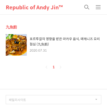
Republic of Andy Jin™
검
메
색
뉴
九魚舫
포르투갈의 영향을 받은 마카우 음식, 매캐니즈 요리
점심 (九魚舫)
2020.07.31
페
1
이
징