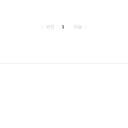
페
이전
1
다음
이
징