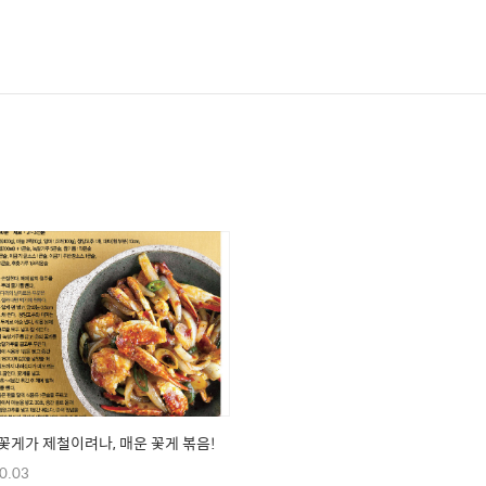
꽃게가 제철이려나, 매운 꽃게 볶음!
0.03