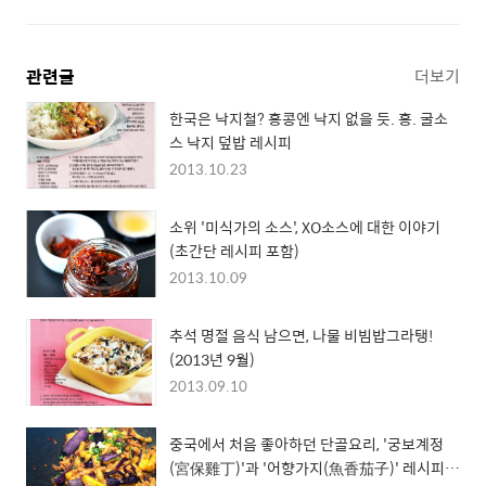
관련글
더보기
한국은 낙지철? 홍콩엔 낙지 없을 듯. 흥. 굴소
스 낙지 덮밥 레시피
2013.10.23
소위 '미식가의 소스', XO소스에 대한 이야기
(초간단 레시피 포함)
2013.10.09
추석 명절 음식 남으면, 나물 비빔밥그라탱!
(2013년 9월)
2013.09.10
중국에서 처음 좋아하던 단골요리, '궁보계정
(宮保雞丁)'과 '어향가지(魚香茄子)' 레시피