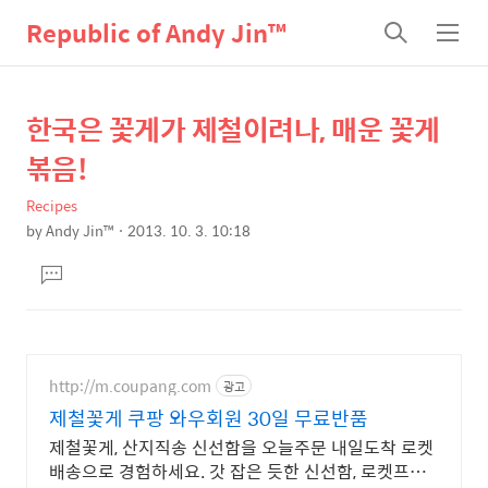
Republic of Andy Jin™
검
메
색
뉴
한국은 꽃게가 제철이려나, 매운 꽃게
상
본
문
세
볶음!
제
컨
목
Recipes
텐
by
Andy Jin™
2013. 10. 3. 10:18
츠
본
댓
문
글
달
기
http://m.coupang.com
광고
제철꽃게 쿠팡 와우회원 30일 무료반품
제철꽃게, 산지직송 신선함을 오늘주문 내일도착 로켓
배송으로 경험하세요. 갓 잡은 듯한 신선함, 로켓프레