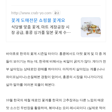
시로 집까지 그대로! 와우회원 무료배송.
http://www.crab-yo.com
광고
꽃게 도매전문 쇼핑몰 꽃게요
식당별 맞춤 꽃게, 마트 게장공장 시
장 공급, 홍콩 싱가폴 일본 꽃게 수출
꽃게! 믿고 사세요.필요한 꽃게 공급
합니다.
바야흐로 한국의 꽃게 시즌일 터이다. 홍콩에서도 더럿 꽃게 및 각 종 게
들이 보이기는 하는 데, 한국에 비해서는 씨알이 굵지가 않다. 게다가 전
부 살아있는 상태로만 판매를 하더이다. 아직까지 살아있는 게를 (나나
와이프님이나)
손질해본 경험이 없어서, 홍콩의 시장을 지나가다가도
살까 말까를 여러본 되풀이 해본다.
10월 한국의 제철 재료인 꽃게를 한국의 고추장과는 다른 느낌의 매운
맛 소스인 두반장을 활용하여, 볶아내는 요리 레시피이다. (실제로 먹어