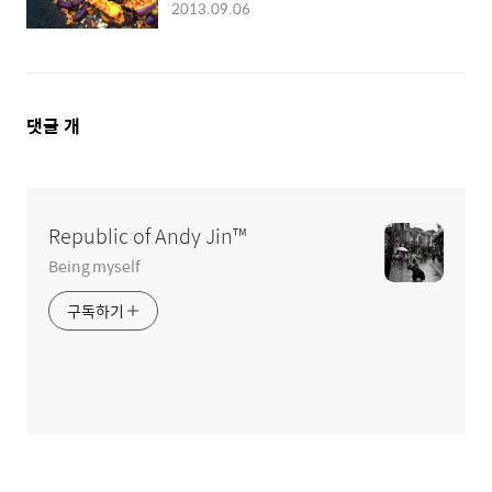
방출
2013.09.06
댓
댓글
개
글
영
역
Republic of Andy Jin™
Being myself
구독하기