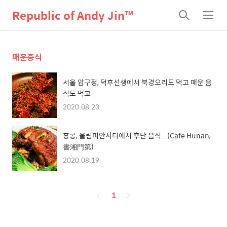
Republic of Andy Jin™
검
메
색
뉴
매운중식
서울 압구정, 덕후선생에서 북경오리도 먹고 매운 음
식도 먹고...
2020.08.23
홍콩, 올림피안시티에서 후난 음식...(Cafe Hunan,
書湘門第)
2020.08.19
페
1
이
징