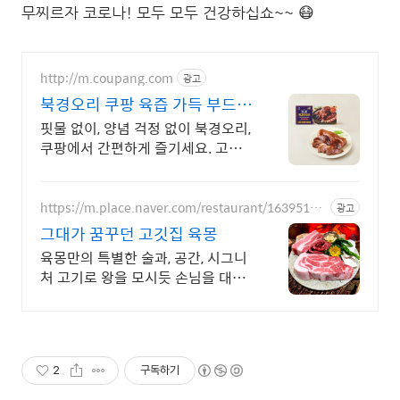
무찌르자 코로나! 모두 모두 건강하십쇼~~ 😷
http://m.coupang.com
광고
북경오리 쿠팡 육즙 가득 부드러
운 고기
핏물 없이, 양념 걱정 없이 북경오리,
쿠팡에서 간편하게 즐기세요. 고소
한 풍미, 깊은 양념의 조화! 까다로운
미식가도 반할 맛을 선사합니다.
https://m.place.naver.com/restaurant/16395160
광고
83
그대가 꿈꾸던 고깃집 육몽
육몽만의 특별한 술과, 공간, 시그니
처 고기로 왕을 모시듯 손님을 대접
합니다
2
구독하기