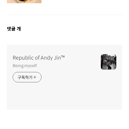
댓
댓글
개
글
영
역
Republic of Andy Jin™
Being myself
구독하기