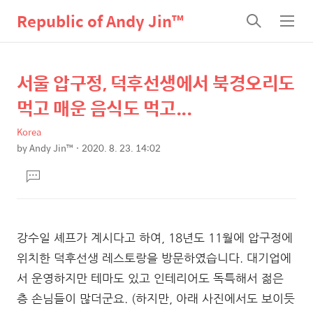
Republic of Andy Jin™
검
메
색
뉴
서울 압구정, 덕후선생에서 북경오리도
상
본
문
세
먹고 매운 음식도 먹고...
제
컨
목
Korea
텐
by
Andy Jin™
2020. 8. 23. 14:02
츠
본
댓
문
글
달
기
강수일 셰프가 계시다고 하여, 18년도 11월에 압구정에
위치한 덕후선생 레스토랑을 방문하였습니다. 대기업에
서 운영하지만 테마도 있고 인테리어도 독특해서 젊은
층 손님들이 많더군요. (하지만, 아래 사진에서도 보이듯