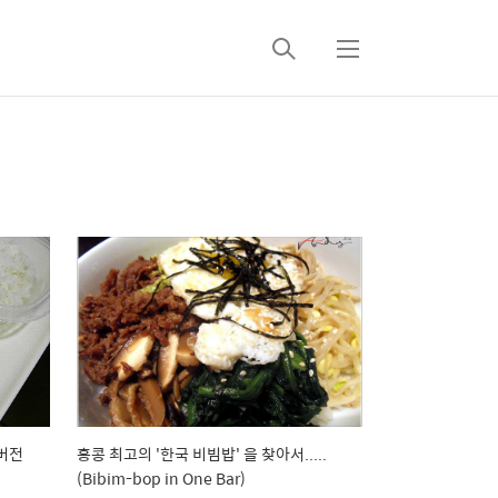
검
메
색
뉴
버전
홍콩 최고의 '한국 비빔밥' 을 찾아서.....
(Bibim-bop in One Bar)