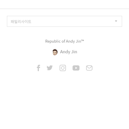
Republic of Andy Jin™
Andy Jin