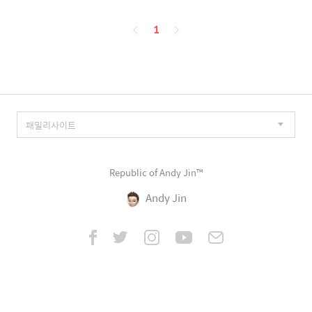
페
1
이
징
Republic of Andy Jin™
Andy Jin