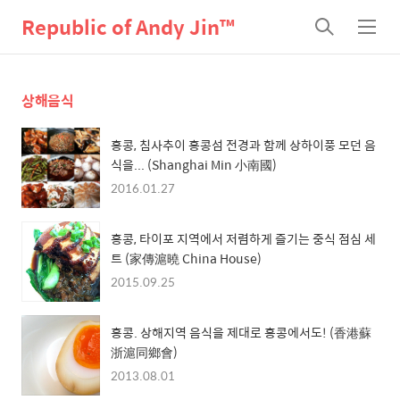
Republic of Andy Jin™
검
메
색
뉴
상해음식
홍콩, 침사추이 홍콩섬 전경과 함께 상하이풍 모던 음
식을... (Shanghai Min 小南國)
2016.01.27
홍콩, 타이포 지역에서 저렴하게 즐기는 중식 점심 세
트 (家傳滬曉 China House)
2015.09.25
홍콩. 상해지역 음식을 제대로 홍콩에서도! (香港蘇
浙滬同鄉會)
2013.08.01