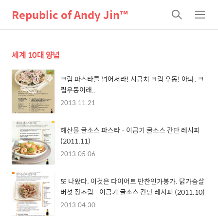
Republic of Andy Jin™
검
메
색
뉴
세계 10대 양념
크림 파스타를 넘어서라! 시금치 크림 우동! 아놔. 크
림우동이래..
2013.11.21
해산물 굴소스 파스타 - 이금기 굴소스 간단 레시피
(2011.11)
2013.05.06
또 나왔다. 이것은 다이어트 반찬인가봉가. 닭가슴살
버섯 장조림 - 이금기 굴소스 간단 레시피 (2011.10)
2013.04.30