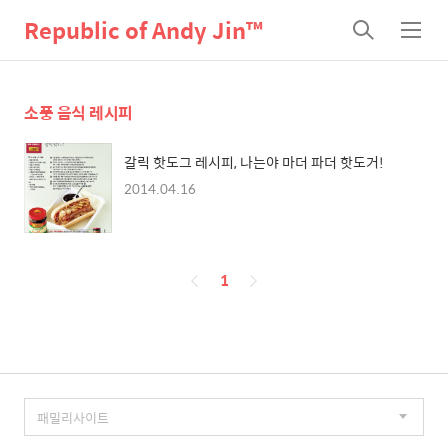
Republic of Andy Jin™
검
메
색
뉴
소풍 음식 레시피
갈릭 핫도그 레시피, 나는야 마더 파더 핫도거!
2014.04.16
페
1
이
징