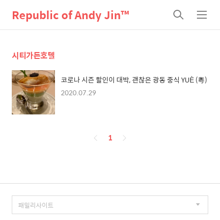
Republic of Andy Jin™
검
메
색
뉴
시티가든호텔
코로나 시즌 할인이 대박, 괜찮은 광동 중식 YUÈ (粵)
2020.07.29
페
1
이
징