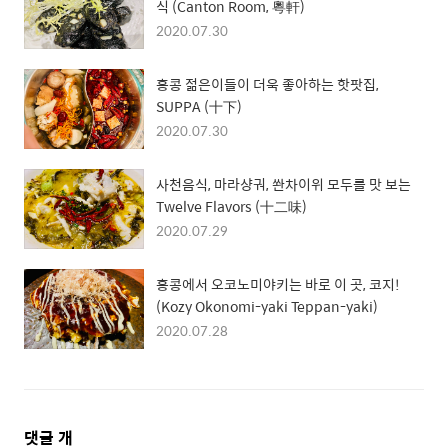
식 (Canton Room, 粵軒)
2020.07.30
홍콩 젊은이들이 더욱 좋아하는 핫팟집,
SUPPA (十下)
2020.07.30
사천음식, 마라샹궈, 쏸차이위 모두를 맛 보는
Twelve Flavors (十二味)
2020.07.29
홍콩에서 오코노미야키는 바로 이 곳, 코지!
(Kozy Okonomi-yaki Teppan-yaki)
2020.07.28
댓
댓글
개