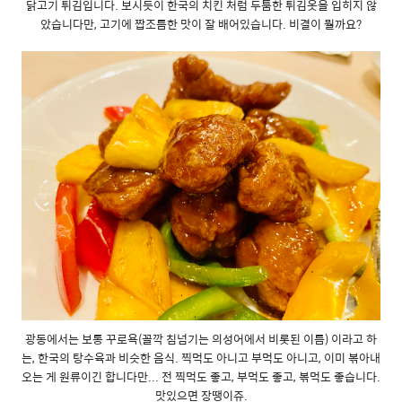
닭고기 튀김입니다. 보시듯이 한국의 치킨 처럼 두툼한 튀김옷을 입히지 않
았습니다만, 고기에 짭조름한 맛이 잘 배어있습니다. 비결이 뭘까요?
광동에서는 보통 꾸로욕(꼴깍 침넘기는 의성어에서 비롯된 이름) 이라고 하
는, 한국의 탕수육과 비슷한 음식. 찍먹도 아니고 부먹도 아니고, 이미 볶아내
오는 게 원류이긴 합니다만... 전 찍먹도 좋고, 부먹도 좋고, 볶먹도 좋습니다.
맛있으면 장땡이쥬.