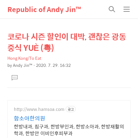
Republic of Andy Jin™
검
메
색
뉴
코로나 시즌 할인이 대박, 괜찮은 광동
상
본
문
세
중식 YUÈ (粵)
제
컨
목
Hong Kong/To Eat
텐
by
Andy Jin™
2020. 7. 29. 16:32
츠
본
댓
문
글
달
기
http://www.hamsoa.com
광고
함소아한의원
한방내과, 침구과, 한방부인과, 한방소아과, 한방재활의
학과, 한방안 이비인후피부과