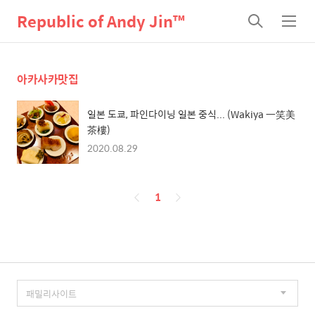
Republic of Andy Jin™
검
메
색
뉴
아카사카맛집
일본 도쿄, 파인다이닝 일본 중식... (Wakiya 一笑美
茶樓)
2020.08.29
페
1
이
징