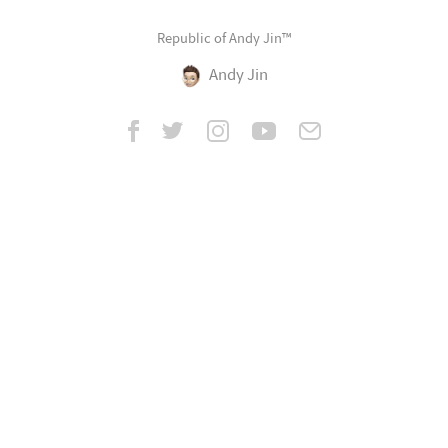
Republic of Andy Jin™
Andy Jin