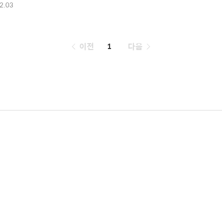
2.03
페
이전
1
다음
이
징