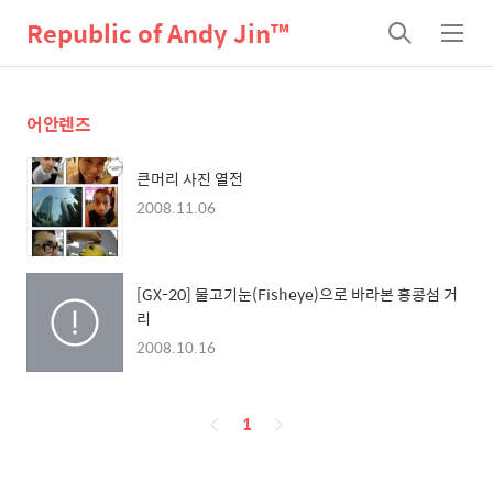
Republic of Andy Jin™
검
메
색
뉴
어안렌즈
큰머리 사진 열전
2008.11.06
[GX-20] 물고기눈(Fisheye)으로 바라본 홍콩섬 거
리
2008.10.16
페
1
이
징