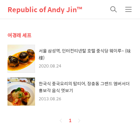
Republic of Andy Jin™
검
메
색
뉴
여경래 셰프
서울 삼성역, 인터컨티넨탈 호텔 중식당 웨이루~ (味
樓)
2020.08.24
한국식 중국요리의 탑티어, 장충동 그랜드 엠버서더
홍보각 음식 엿보기
2013.08.26
페
1
이
징