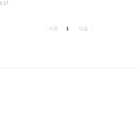
09)
1.17
페
이전
1
다음
이
징