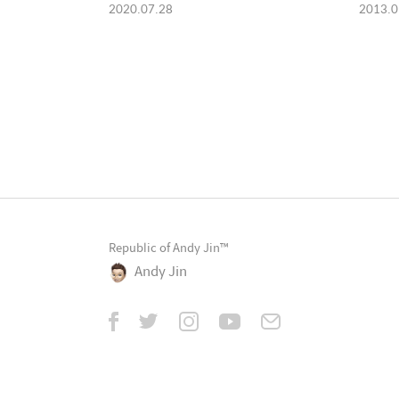
(2012.
2020.07.28
2013.0
Republic of Andy Jin™
Andy Jin