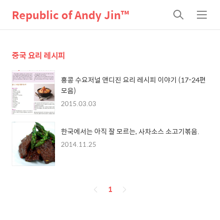
Republic of Andy Jin™
검
메
색
뉴
중국 요리 레시피
홍콩 수요저널 앤디진 요리 레시피 이야기 (17-24편
모음)
2015.03.03
한국에서는 아직 잘 모르는, 사차소스 소고기볶음.
2014.11.25
페
1
이
징