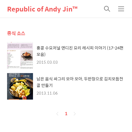
Republic of Andy Jin™
검
메
색
뉴
중식 소스
홍콩 수요저널 앤디진 요리 레시피 이야기 (17-24편
모음)
2015.03.03
남은 음식 싸그리 모아 모아, 두반장으로 김치모듬전
골 만들기
2013.11.06
페
1
이
징