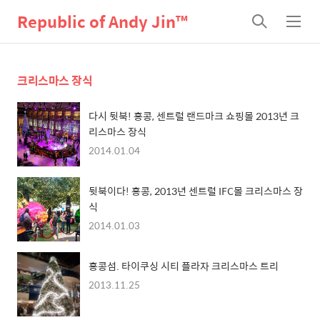
Republic of Andy Jin™
검
메
색
뉴
크리스마스 장식
다시 뒷북! 홍콩, 센트럴 랜드마크 쇼핑몰 2013년 크
리스마스 장식
2014.01.04
뒷북이다! 홍콩, 2013년 센트럴 IFC몰 크리스마스 장
식
2014.01.03
홍콩섬. 타이쿠싱 시티 플라자 크리스마스 트리
2013.11.25