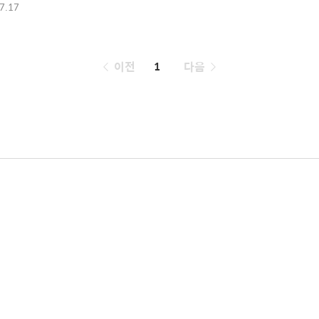
7.17
페
이전
1
다음
이
징