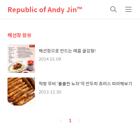
Republic of Andy Jin™
검
메
색
뉴
해선장 활용
해선장으로 만드는 매콤 굴강정!
2014.01.09
먹방 무비 '출출한 뇨자'의 만두피 츄러스 따라해보기
2013.12.30
페
1
이
징