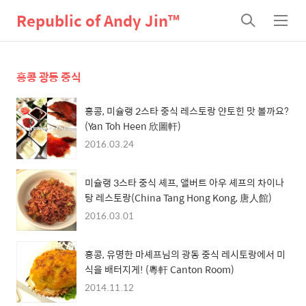
Republic of Andy Jin™
검
메
색
뉴
홍콩 광동 중식
홍콩, 미슐랭 2스타 중식 레스토랑 얀토힌 맛 볼까요?
(Yan Toh Heen 欣圖軒)
2016.03.24
미슐랭 3스타 중식 셰프, 앨버트 아우 셰프의 차이나
탕 레스토랑(China Tang Hong Kong, 唐人館)
2016.03.01
홍콩, 유명한 마셰프님의 광동 중식 레시토랑에서 미
식을 배터지게! (粵軒 Canton Room)
2014.11.12