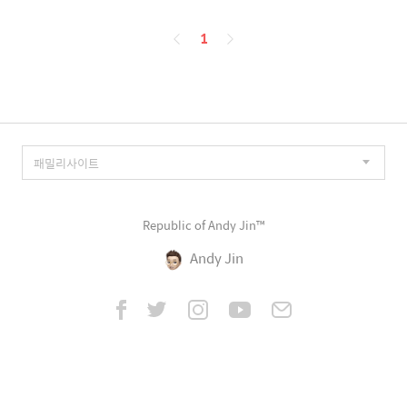
페
1
이
징
Republic of Andy Jin™
Andy Jin