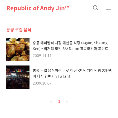
Republic of Andy Jin™
검
메
색
뉴
홍콩 로컬 음식
홍콩 해피밸리 시장 해산물 식당 (Again, Sheung
Kee) - 먹거리 모임 3차 Daum 홍콩모임과 조인트
2009.11.11
홍콩 로컬 음식이란 바로 이런 것! 먹거리 탐방 2차 멤
버 다시 한번 (in Fo Tan)
2009.10.07
페
1
이
징